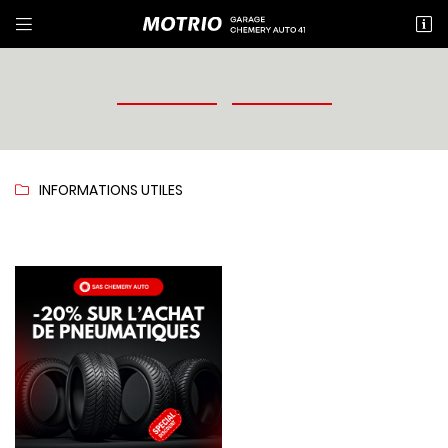


15 rue Nationale
41700 CHEMERY
02 54 71 80 06
INFORMATIONS UTILES

Adresse email de réception

Recopier le code ci-contre

Rafraîchir le captcha
