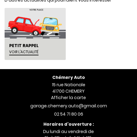
D'autres actualités qui pourraient vous intéresser
VÉHICULES
Rejoignez-nou
D'OCCASION
AVIS
ACTUALITÉS
Restez info
PETIT RAPPEL
CONTACT
INSCRIPTION NEWS
VOIR L'ACTUALITÉ
Chémery Auto
15 rue Nationale
41700 CHEMERY
Afficher la carte
02 54 71 80 06
Horaires d'ouverture :
Du lundi au vendredi de