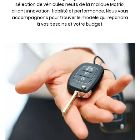
VÉHICULE
sélection de véhicules neufs de la marque Motrio,
CARROSSERIE
alliant innovation, fiabilité et performance. Nous vous
PEINTURE
accompagnons pour trouver le modèle qui répondra
VÉHICULES
à vos besoins et votre budget.
Rejoignez-nou
D'OCCASION
AVIS
ACTUALITÉS
Restez info
CONTACT
INSCRIPTION NEWS