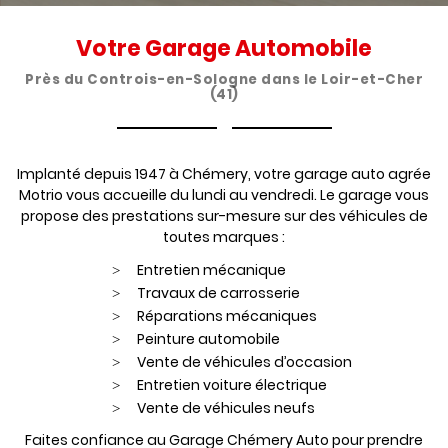
Votre Garage Automobile
Près du Controis-en-Sologne dans le Loir-et-Cher
En cochant cette case, vous consentez à recevoir nos propositions
(41)
commerciales à l'adresse email indiqué ci-dessus. Vous pouvez vous
désinscrire à tout moment en utilisant
le formulaire de désinscription
.
INSCRIPTION
Implanté depuis 1947 à Chémery, votre garage auto agrée
Motrio vous accueille du lundi au vendredi. Le garage vous
propose des prestations sur-mesure sur des véhicules de
toutes marques :
Entretien mécanique
Travaux de carrosserie
Réparations mécaniques
Peinture automobile
Vente de véhicules d’occasion
Entretien voiture électrique
Vente de véhicules neufs
Faites confiance au Garage Chémery Auto pour prendre