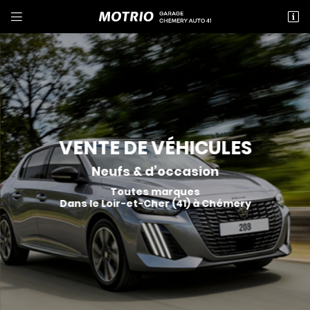


15 rue Nationale
41700 CHEMERY
02 54 71 80 06
VENTE DE VÉHICULES
Neufs & d’occasion
Toutes marques
Dans le Loir-et-Cher (41) à Chémery
Adresse email de réception

Recopier le code ci-contre

Rafraîchir le captcha
